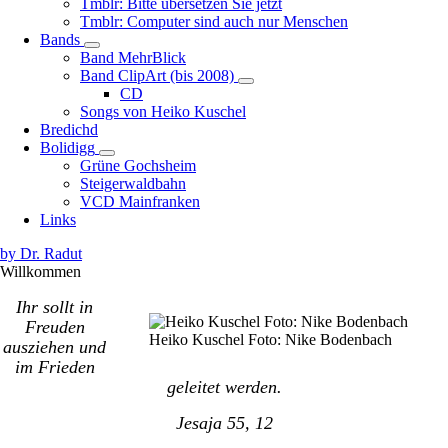
Tmblr: Bitte übersetzen Sie jetzt
Tmblr: Computer sind auch nur Menschen
Bands
Unternavigation
Band MehrBlick
von
Band ClipArt (bis 2008)
Bands
Unternavigation
CD
von
Songs von Heiko Kuschel
Band
Bredichd
ClipArt
Bolidigg
Unternavigation
(bis
Grüne Gochsheim
von
2008)
Steigerwaldbahn
Bolidigg
VCD Mainfranken
Links
by Dr. Radut
Willkommen
Ihr sollt in
Image
Freuden
Heiko Kuschel Foto: Nike Bodenbach
ausziehen und
im Frieden
geleitet werden.
Jesaja 55, 12