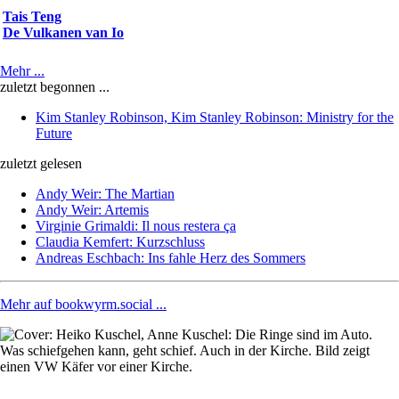
Tais Teng
De Vulkanen van Io
Mehr ...
zuletzt begonnen ...
Kim Stanley Robinson, Kim Stanley Robinson: Ministry for the
Future
zuletzt gelesen
Andy Weir: The Martian
Andy Weir: Artemis
Virginie Grimaldi: Il nous restera ça
Claudia Kemfert: Kurzschluss
Andreas Eschbach: Ins fahle Herz des Sommers
Mehr auf bookwyrm.social ...
Image