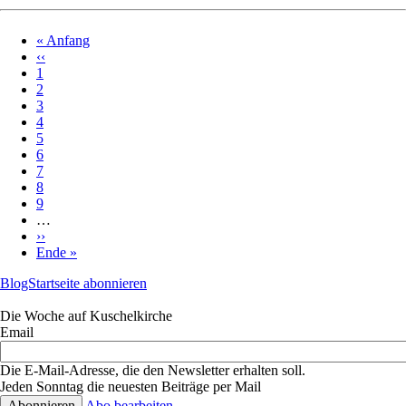
Erste
« Anfang
Seite
Vorherige
‹‹
Seitennummerierung
Seite
Page
1
Page
2
Page
3
Page
4
Aktuelle
5
Seite
Page
6
Page
7
Page
8
Page
9
…
Nächste
››
Seite
Letzte
Ende »
Seite
BlogStartseite abonnieren
Die Woche auf Kuschelkirche
Email
Die E-Mail-Adresse, die den Newsletter erhalten soll.
Jeden Sonntag die neuesten Beiträge per Mail
Abo bearbeiten