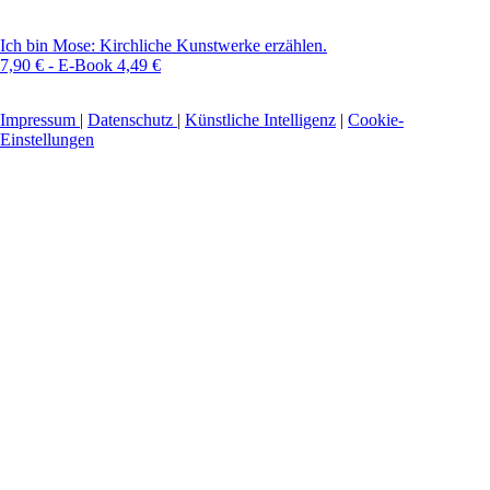
Ich bin Mose: Kirchliche Kunstwerke erzählen.
7,90 € - E-Book 4,49 €
Impressum
|
Datenschutz
|
Künstliche Intelligenz
|
Cookie-
Einstellungen