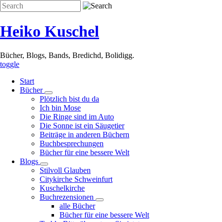
Direkt
Search
zum
Inhalt
Heiko Kuschel
Bücher, Blogs, Bands, Bredichd, Bolidigg.
toggle
Start
Bücher
Unternavigation
Plötzlich bist du da
von
Ich bin Mose
Bücher
Die Ringe sind im Auto
Die Sonne ist ein Säugetier
Beiträge in anderen Büchern
Buchbesprechungen
Bücher für eine bessere Welt
Blogs
Unternavigation
Stilvoll Glauben
von
Citykirche Schweinfurt
Blogs
Kuschelkirche
Buchrezensionen
Unternavigation
alle Bücher
von
Bücher für eine bessere Welt
Buchrezensionen