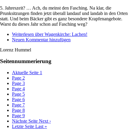
5. Jahreszeit? … Ach, du meinst den Fasching. Na klar, die
Prunksitzungen finden jetzt überall landauf und landab in den Orten
statt. Und beim Bäcker gibt es ganz besondere Krapfenangebote.
Warst du dieses Jahr schon auf Fasching weg?
Weiterlesen
über Wagenkirche: Lachen!
Neuen Kommentar hinzufügen
Lorenz Hummel
Seitennummerierung
Aktuelle Seite
1
Page
2
Page
3
Page
4
Page
5
Page
6
Page
7
Page
8
Page
9
Nächste Seite
Next ›
Letzte Seite
Last »