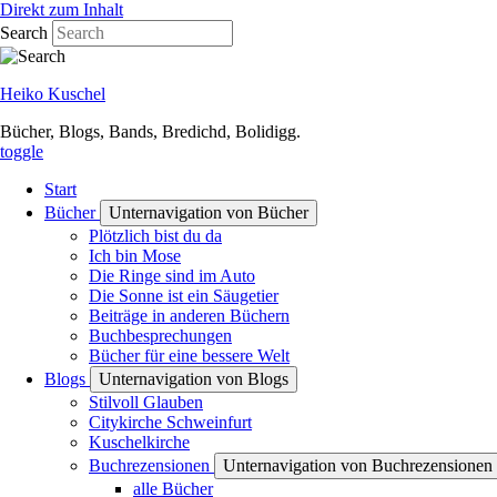
Direkt zum Inhalt
Search
Heiko Kuschel
Bücher, Blogs, Bands, Bredichd, Bolidigg.
toggle
Start
Bücher
Unternavigation von Bücher
Plötzlich bist du da
Ich bin Mose
Die Ringe sind im Auto
Die Sonne ist ein Säugetier
Beiträge in anderen Büchern
Buchbesprechungen
Bücher für eine bessere Welt
Blogs
Unternavigation von Blogs
Stilvoll Glauben
Citykirche Schweinfurt
Kuschelkirche
Buchrezensionen
Unternavigation von Buchrezensionen
alle Bücher