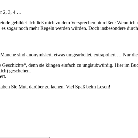
r 2, 3, 4 …
inde gebildet. Ich ließ mich zu dem Versprechen hinreißen: Wenn ich 
ss es sogar noch mehr Regeln werden würden. Doch insbesondere durch d
Manche sind anonymisiert, etwas umgearbeitet, extrapoliert … Nur die 
e Geschichte“, denn sie klingen einfach zu unglaubwürdig. Hier im B
lich) geschehen.
ert.
haben Sie Mut, darüber zu lachen. Viel Spaß beim Lesen!