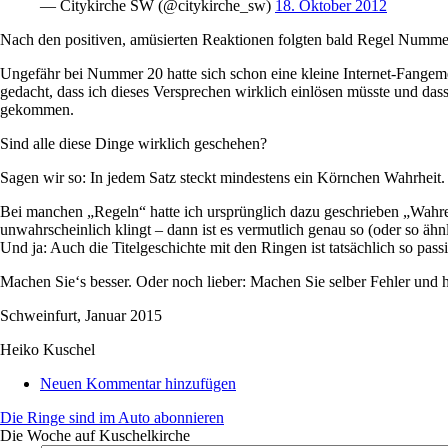
— Citykirche SW (@citykirche_sw)
18. Oktober 2012
Nach den positiven, amüsierten Reaktionen folgten bald Regel Numme
Ungefähr bei Nummer 20 hatte sich schon eine kleine Internet-Fangeme
gedacht, dass ich dieses Versprechen wirklich einlösen müsste und da
gekommen.
Sind alle diese Dinge wirklich geschehen?
Sagen wir so: In jedem Satz steckt mindestens ein Körnchen Wahrheit. 
Bei manchen „Regeln“ hatte ich ursprünglich dazu geschrieben „Wahr
unwahrscheinlich klingt – dann ist es vermutlich genau so (oder so ähn
Und ja: Auch die Titelgeschichte mit den Ringen ist tatsächlich so passi
Machen Sie‘s besser. Oder noch lieber: Machen Sie selber Fehler und 
Schweinfurt, Januar 2015
Heiko Kuschel
Neuen Kommentar hinzufügen
Die Ringe sind im Auto abonnieren
Die Woche auf Kuschelkirche