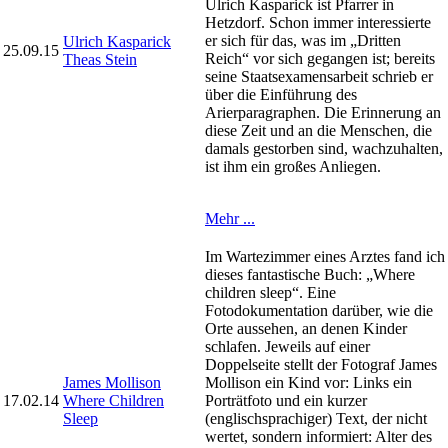
Ulrich Kasparick ist Pfarrer in
Hetzdorf. Schon immer interessierte
er sich für das, was im „Dritten
Ulrich Kasparick
25.09.15
Reich“ vor sich gegangen ist; bereits
Theas Stein
seine Staatsexamensarbeit schrieb er
über die Einführung des
Arierparagraphen. Die Erinnerung an
diese Zeit und an die Menschen, die
damals gestorben sind, wachzuhalten,
ist ihm ein großes Anliegen.
Mehr ...
Im Wartezimmer eines Arztes fand ich
dieses fantastische Buch: „Where
children sleep“. Eine
Fotodokumentation darüber, wie die
Orte aussehen, an denen Kinder
schlafen. Jeweils auf einer
Doppelseite stellt der Fotograf James
James Mollison
Mollison ein Kind vor: Links ein
17.02.14
Where Children
Porträtfoto und ein kurzer
Sleep
(englischsprachiger) Text, der nicht
wertet, sondern informiert: Alter des