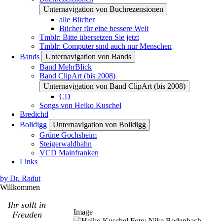
Unternavigation von Buchrezensionen
alle Bücher
Bücher für eine bessere Welt
Tmblr: Bitte übersetzen Sie jetzt
Tmblr: Computer sind auch nur Menschen
Bands
Unternavigation von Bands
Band MehrBlick
Band ClipArt (bis 2008)
Unternavigation von Band ClipArt (bis 2008)
CD
Songs von Heiko Kuschel
Bredichd
Bolidigg
Unternavigation von Bolidigg
Grüne Gochsheim
Steigerwaldbahn
VCD Mainfranken
Links
by Dr. Radut
Willkommen
Ihr sollt in
Image
Freuden