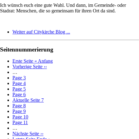
Ich wünsch euch eine gute Wahl. Und dann, im Gemeinde- oder
Stadrat: Menschen, die so gemeinsam für ihren Ort da sind.
Weiter auf Citykirche Blog ...
Seitennummerierung
Erste Seite
« Anfang
Vorherige Seite
‹‹
…
Page
3
Page
4
Page
5
Page
6
Aktuelle Seite
7
Page
8
Page
9
Page
10
Page
11
…
Nächste Seite
››