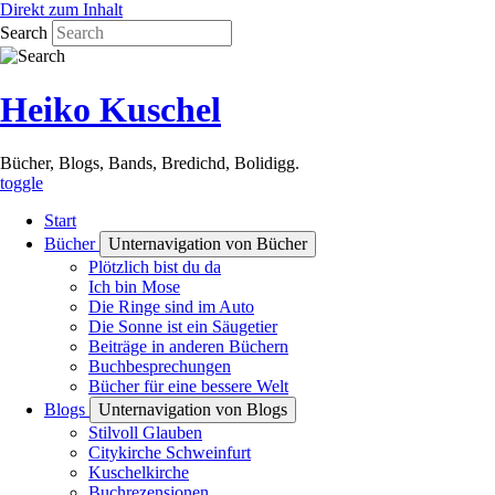
Direkt zum Inhalt
Search
Heiko Kuschel
Bücher, Blogs, Bands, Bredichd, Bolidigg.
toggle
Start
Bücher
Unternavigation von Bücher
Plötzlich bist du da
Ich bin Mose
Die Ringe sind im Auto
Die Sonne ist ein Säugetier
Beiträge in anderen Büchern
Buchbesprechungen
Bücher für eine bessere Welt
Blogs
Unternavigation von Blogs
Stilvoll Glauben
Citykirche Schweinfurt
Kuschelkirche
Buchrezensionen