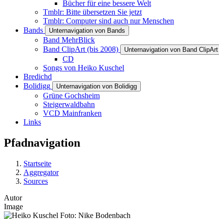
Bücher für eine bessere Welt
Tmblr: Bitte übersetzen Sie jetzt
Tmblr: Computer sind auch nur Menschen
Bands
Unternavigation von Bands
Band MehrBlick
Band ClipArt (bis 2008)
Unternavigation von Band ClipArt
CD
Songs von Heiko Kuschel
Bredichd
Bolidigg
Unternavigation von Bolidigg
Grüne Gochsheim
Steigerwaldbahn
VCD Mainfranken
Links
Pfadnavigation
Startseite
Aggregator
Sources
Autor
Image