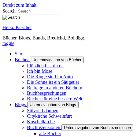
Direkt zum Inhalt
Search
Heiko Kuschel
Bücher, Blogs, Bands, Bredichd, Bolidigg.
toggle
Start
Bücher
Unternavigation von Bücher
Plötzlich bist du da
Ich bin Mose
Die Ringe sind im Auto
Die Sonne ist ein Säugetier
Beiträge in anderen Büchern
Buchbesprechungen
Bücher für eine bessere Welt
Blogs
Unternavigation von Blogs
Stilvoll Glauben
Citykirche Schweinfurt
Kuschelkirche
Buchrezensionen
Unternavigation von Buchrezensionen
alle Bücher