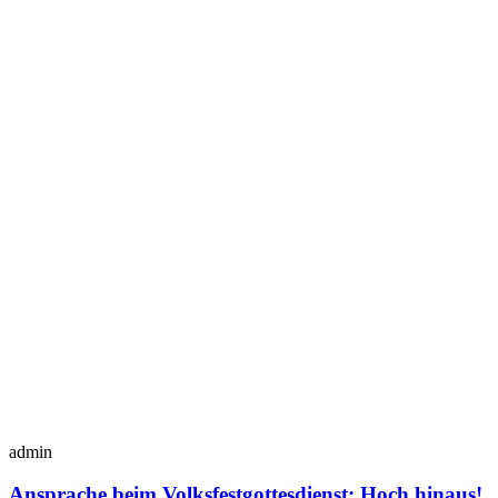
admin
Ansprache beim Volksfestgottesdienst: Hoch hinaus!