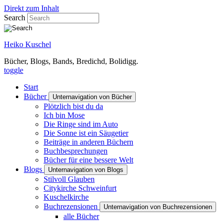
Direkt zum Inhalt
Search
Heiko Kuschel
Bücher, Blogs, Bands, Bredichd, Bolidigg.
toggle
Start
Bücher
Unternavigation von Bücher
Plötzlich bist du da
Ich bin Mose
Die Ringe sind im Auto
Die Sonne ist ein Säugetier
Beiträge in anderen Büchern
Buchbesprechungen
Bücher für eine bessere Welt
Blogs
Unternavigation von Blogs
Stilvoll Glauben
Citykirche Schweinfurt
Kuschelkirche
Buchrezensionen
Unternavigation von Buchrezensionen
alle Bücher