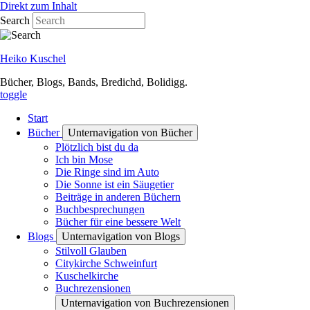
Direkt zum Inhalt
Search
Heiko Kuschel
Bücher, Blogs, Bands, Bredichd, Bolidigg.
toggle
Start
Bücher
Unternavigation von Bücher
Plötzlich bist du da
Ich bin Mose
Die Ringe sind im Auto
Die Sonne ist ein Säugetier
Beiträge in anderen Büchern
Buchbesprechungen
Bücher für eine bessere Welt
Blogs
Unternavigation von Blogs
Stilvoll Glauben
Citykirche Schweinfurt
Kuschelkirche
Buchrezensionen
Unternavigation von Buchrezensionen