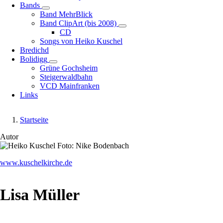
Bands
Unternavigation
Band MehrBlick
von
Band ClipArt (bis 2008)
Bands
Unternavigation
CD
von
Songs von Heiko Kuschel
Band
Bredichd
ClipArt
Bolidigg
Unternavigation
(bis
Grüne Gochsheim
von
2008)
Steigerwaldbahn
Bolidigg
VCD Mainfranken
Links
Startseite
Pfadnavigation
Autor
Image
www.kuschelkirche.de
Lisa Müller