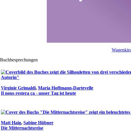
Wagenkirc
Buchbesprechungen
Virginie Grimaldi
,
Maria Hoffmann-Dartevelle
Il nous restera ça - unser Tag ist heute
Matt Haig
,
Sabine Hübner
Die Mitternachtsreise