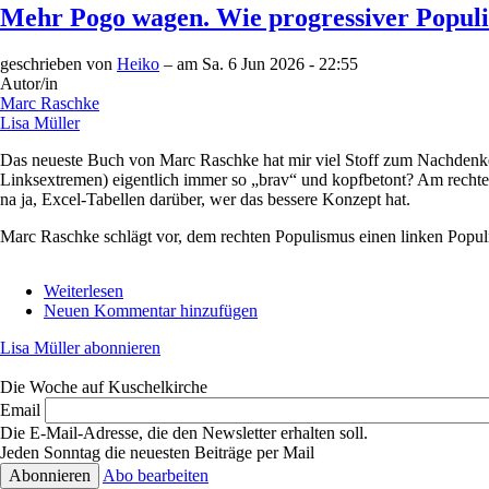
Mehr Pogo wagen. Wie progressiver Populi
geschrieben von
Heiko
– am
Sa. 6 Jun 2026 - 22:55
Autor/in
Marc Raschke
Lisa Müller
Das neueste Buch von Marc Raschke hat mir viel Stoff zum Nachdenken 
Linksextremen) eigentlich immer so „brav“ und kopfbetont? Am rechten
na ja, Excel-Tabellen darüber, wer das bessere Konzept hat.
Marc Raschke schlägt vor, dem rechten Populismus einen linken Popul
Weiterlesen
über
Neuen Kommentar hinzufügen
Mehr
Pogo
Lisa Müller abonnieren
wagen.
Wie
Die Woche auf Kuschelkirche
progressiver
Populismus
Email
die
Die E-Mail-Adresse, die den Newsletter erhalten soll.
Demokratie
Jeden Sonntag die neuesten Beiträge per Mail
beleben
Abo bearbeiten
kann