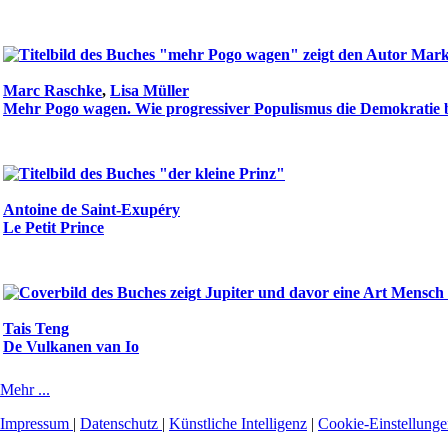
Marc Raschke
,
Lisa Müller
Mehr Pogo wagen. Wie progressiver Populismus die Demokratie 
Antoine de Saint-Exupéry
Le Petit Prince
Tais Teng
De Vulkanen van Io
Mehr ...
Impressum
|
Datenschutz
|
Künstliche Intelligenz
|
Cookie-Einstellung