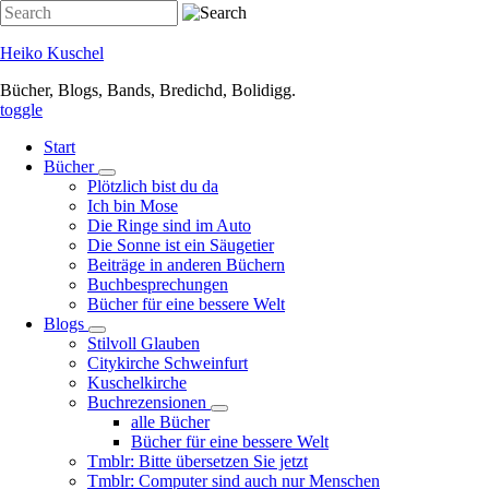
Direkt
Search
zum
Inhalt
Heiko Kuschel
Bücher, Blogs, Bands, Bredichd, Bolidigg.
toggle
Start
Bücher
Unternavigation
Plötzlich bist du da
von
Ich bin Mose
Bücher
Die Ringe sind im Auto
Die Sonne ist ein Säugetier
Beiträge in anderen Büchern
Buchbesprechungen
Bücher für eine bessere Welt
Blogs
Unternavigation
Stilvoll Glauben
von
Citykirche Schweinfurt
Blogs
Kuschelkirche
Buchrezensionen
Unternavigation
alle Bücher
von
Bücher für eine bessere Welt
Buchrezensionen
Tmblr: Bitte übersetzen Sie jetzt
Tmblr: Computer sind auch nur Menschen