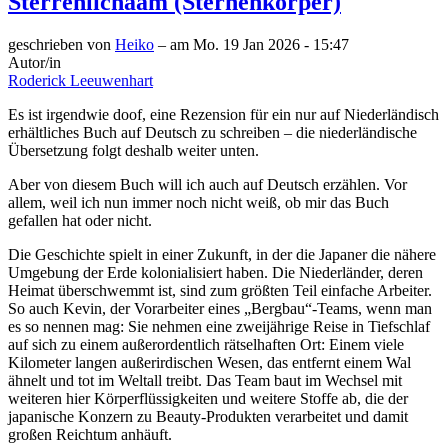
Sterrenlichaam (Sternenkörper)
geschrieben von
Heiko
– am
Mo. 19 Jan 2026 - 15:47
Autor/in
Roderick Leeuwenhart
Es ist irgendwie doof, eine Rezension für ein nur auf Niederländisch
erhältliches Buch auf Deutsch zu schreiben – die niederländische
Übersetzung folgt deshalb weiter unten.
Aber von diesem Buch will ich auch auf Deutsch erzählen. Vor
allem, weil ich nun immer noch nicht weiß, ob mir das Buch
gefallen hat oder nicht.
Die Geschichte spielt in einer Zukunft, in der die Japaner die nähere
Umgebung der Erde kolonialisiert haben. Die Niederländer, deren
Heimat überschwemmt ist, sind zum größten Teil einfache Arbeiter.
So auch Kevin, der Vorarbeiter eines „Bergbau“-Teams, wenn man
es so nennen mag: Sie nehmen eine zweijährige Reise in Tiefschlaf
auf sich zu einem außerordentlich rätselhaften Ort: Einem viele
Kilometer langen außerirdischen Wesen, das entfernt einem Wal
ähnelt und tot im Weltall treibt. Das Team baut im Wechsel mit
weiteren hier Körperflüssigkeiten und weitere Stoffe ab, die der
japanische Konzern zu Beauty-Produkten verarbeitet und damit
großen Reichtum anhäuft.