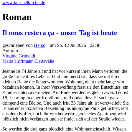
www.kuschelkirche.de
Roman
Il nous restera ça - unser Tag ist heute
geschrieben von
Heiko
– am
So. 12 Jul 2026 - 22:48
Autor/in
Virginie Grimaldi
Maria Hoffmann-Dartevelle
Jeanne ist 74 Jahre alt und hat vor kurzem ihren Mann verloren, die
große Liebe ihres Lebens. Und nun merkt sie, dass sie mit ihrer
kleinen Rente die liebgewonnene Wohnung nicht mehr lange wird
bezahlen können. In ihrer Verzweiflung fasst sie den Entschluss, ein
Zimmer unterzuvermieten. Am Ende werden es gleich zwei: Téo ist
18, Lehrling in einer Konditorei, und obdachlos. Er sucht ganz
dringend eine Bleibe. Und auch Iris, 33 Jahre alt, ist verzweifelt: Sie
ist aus einer toxischen Beziehung ins anonyme Paris geflüchtet, lebt
aus dem Koffer, doch ihr wochenweise gemietetes Apartment wird
plötzlich nicht verlängert und sie findet sich auf der Straße wieder.
So werden die drei ganz plötzlich eine Wohngemeinschaft. Wissen