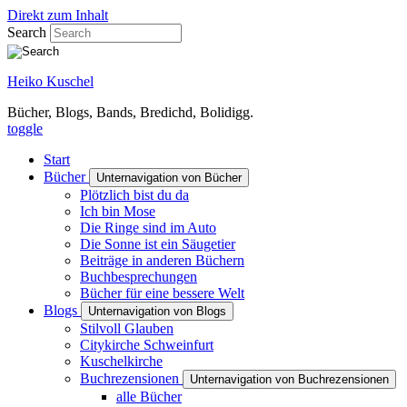
Direkt zum Inhalt
Search
Heiko Kuschel
Bücher, Blogs, Bands, Bredichd, Bolidigg.
toggle
Start
Bücher
Unternavigation von Bücher
Plötzlich bist du da
Ich bin Mose
Die Ringe sind im Auto
Die Sonne ist ein Säugetier
Beiträge in anderen Büchern
Buchbesprechungen
Bücher für eine bessere Welt
Blogs
Unternavigation von Blogs
Stilvoll Glauben
Citykirche Schweinfurt
Kuschelkirche
Buchrezensionen
Unternavigation von Buchrezensionen
alle Bücher