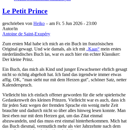
Le Petit Prince
geschrieben von
Heiko
– am
Fr. 5 Jun 2026 - 23:00
Autor/in
Antoine de Saint-Exupéry
Zum ersten Mal habe ich mich an ein Buch im französischen
Original gewagt. Und wie damals, als ich mit
„Kaas“
mein erstes
niederländisches Buch las, war es auch hier ein echter Klassiker:
Der kleine Prinz.
Ein Buch, das mich als Kind und junger Erwachsener ehrlich gesagt
nicht so richtig abgeholt hat. Ich fand das irgendwie immer etwas
affig. OK, "man sieht nur mit dem Herzen gut", schöner Satz, netter
Kalenderspruch.
Vielleicht bin ich einfach offener geworden für die sehr spielerische
Gedankenwelt des kleinen Prinzen. Vielleicht war es auch, dass ich
für jeden Satz wegen der fremden Sprache ein wenig mehr Zeit
brauchte und dadurch nicht so über alles hinweg lesen konnte. Man
liest eben nur mit dem Herzen gut, um das Zitat einmal
abzuwandeln, und das muss erst einmal hinterherkommen. Mich hat
das Buch diesmal, vermutlich mehr als vier Jahrzehnte nach dem