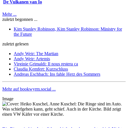
De Vulkanen van Io
Mehr ...
zuletzt begonnen ...
Kim Stanley Robinson, Kim Stanley Robinson: Ministry for
the Future
zuletzt gelesen
Andy Weir: The Martian
Andy Weir: Artemis
Virginie Grimaldi: Il nous restera ça
Claudia Kemfert: Kurzschluss
Andreas Eschbach: Ins fahle Herz des Sommers
Mehr auf bookwyrm.social ...
Image