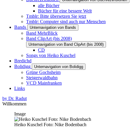
alle Bücher
Bücher für eine bessere Welt
Tmblr: Bitte übersetzen Sie jetzt
Tmblr: Computer sind auch nur Menschen
Bands
Unternavigation von Bands
Band MehrBlick
Band ClipArt (bis 2008)
Unternavigation von Band ClipArt (bis 2008)
CD
Songs von Heiko Kuschel
Bredichd
Bolidigg
Unternavigation von Bolidigg
Grüne Gochsheim
Steigerwaldbahn
VCD Mainfranken
Links
by Dr. Radut
Willkommen
Image
Heiko Kuschel Foto: Nike Bodenbach