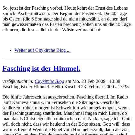
So, jetzt ist der Fasching vorbei. Heute kehrt der Ernst des Lebens
zurück. Aschermittwoch: Der Beginn der Fastenzeit. Die 40 Tage
bis Ostern (die 6 Sonntage sind da nicht mitgezählt, an denen darf
man gewissermaßen das Fasten brechen!) sollen uns an die 40 Tage
erinnern, die Jesus allein in der Wüste verbracht hat.
Weiter auf Citykirche Blog ...
Fasching ist der Himmel.
veröffentlicht in:
Citykirche Blog
am
Mo. 23 Feb 2009 - 13:38
Fasching ist der Himmel.
Heiko Kuschel
23. Februar 2009 - 13:38
Die fünfte Jahreszeit ist ausgebrochen. Fasching überall. Im Radio
läuft Karnevalsmusik, im Fernsehen die Sitzungen. Geschäfte
schließen früher, morgen ist Schweinfurt wie umgekrempelt, wenn
der Faschingsumzug stattfindet. Manchmal fragen mich Leute, ob
man da als Christ eigentlich mitmachen darf. Na klar, sage ich. Gott
will doch nicht, dass wir heulend in der Ecke sitzen. Gott will, dass
wir uns freuen! Wenn die Bibel vom Himmel erzählt, dann als von
einem Ort, an dem Freude herrscht und die Sorgen verflogen sind.