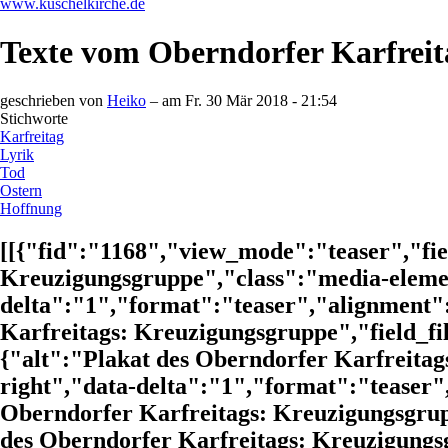
www.kuschelkirche.de
Texte vom Oberndorfer Karfreit
geschrieben von
Heiko
– am
Fr. 30 Mär 2018 - 21:54
Stichworte
Karfreitag
Lyrik
Tod
Ostern
Hoffnung
[[{"fid":"1168","view_mode":"teaser","fie
Kreuzigungsgruppe","class":"media-elemen
delta":"1","format":"teaser","alignment":
Karfreitags: Kreuzigungsgruppe","field_fil
{"alt":"Plakat des Oberndorfer Karfreitag
right","data-delta":"1","format":"teaser",
Oberndorfer Karfreitags: Kreuzigungsgruppe
des Oberndorfer Karfreitags: Kreuzigungsg