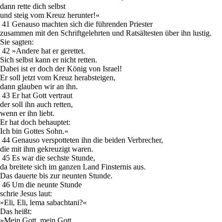
dann rette dich selbst
und steig vom Kreuz herunter!«
41 Genauso machten sich die führenden Priester
zusammen mit den Schriftgelehrten und Ratsältesten über ihn lustig.
Sie sagten:
42 »Andere hat er gerettet.
Sich selbst kann er nicht retten.
Dabei ist er doch der König von Israel!
Er soll jetzt vom Kreuz herabsteigen,
dann glauben wir an ihn.
43 Er hat Gott vertraut
der soll ihn auch retten,
wenn er ihn liebt.
Er hat doch behauptet:
Ich bin Gottes Sohn.«
44 Genauso verspotteten ihn die beiden Verbrecher,
die mit ihm gekreuzigt waren.
45 Es war die sechste Stunde,
da breitete sich im ganzen Land Finsternis aus.
Das dauerte bis zur neunten Stunde.
46 Um die neunte Stunde
schrie Jesus laut:
»Eli, Eli, lema sabachtani?«
Das heißt:
»Mein Gott, mein Gott,