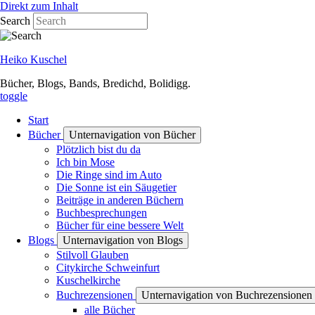
Direkt zum Inhalt
Search
Heiko Kuschel
Bücher, Blogs, Bands, Bredichd, Bolidigg.
toggle
Start
Bücher
Unternavigation von Bücher
Plötzlich bist du da
Ich bin Mose
Die Ringe sind im Auto
Die Sonne ist ein Säugetier
Beiträge in anderen Büchern
Buchbesprechungen
Bücher für eine bessere Welt
Blogs
Unternavigation von Blogs
Stilvoll Glauben
Citykirche Schweinfurt
Kuschelkirche
Buchrezensionen
Unternavigation von Buchrezensionen
alle Bücher