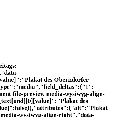
itags:
,"data-
[value]":"Plakat des Oberndorfer
"type":"media","field_deltas":{"1":
ent file-preview media-wysiwyg-align-
text[und][0][value]":"Plakat des
ue]":false}},"attributes":{"alt":"Plakat
 media-wysiwyg-align-right","data-