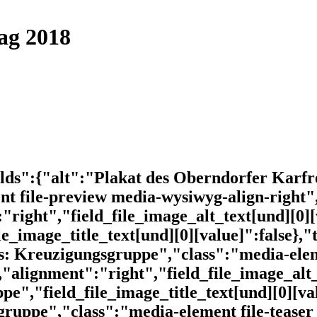
ag 2018
lds":{"alt":"Plakat des Oberndorfer Karfre
t file-preview media-wysiwyg-align-right"
"right","field_file_image_alt_text[und][0]
e_image_title_text[und][0][value]":false},
s: Kreuzigungsgruppe","class":"media-elem
"alignment":"right","field_file_image_alt_
","field_file_image_title_text[und][0][val
ruppe","class":"media-element file-teaser