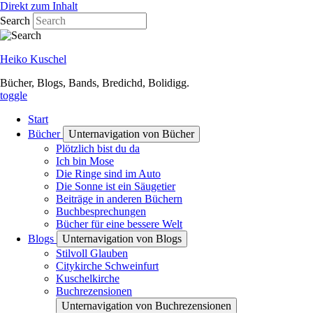
Direkt zum Inhalt
Search
Heiko Kuschel
Bücher, Blogs, Bands, Bredichd, Bolidigg.
toggle
Start
Bücher
Unternavigation von Bücher
Plötzlich bist du da
Ich bin Mose
Die Ringe sind im Auto
Die Sonne ist ein Säugetier
Beiträge in anderen Büchern
Buchbesprechungen
Bücher für eine bessere Welt
Blogs
Unternavigation von Blogs
Stilvoll Glauben
Citykirche Schweinfurt
Kuschelkirche
Buchrezensionen
Unternavigation von Buchrezensionen