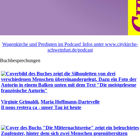
Wagenkirche und Predigten im Podcast! Infos unter www.citykirche-
schweinfurt.de/podcast
Buchbesprechungen
Virginie Grimaldi
,
Maria Hoffmann-Dartevelle
Il nous restera ça - unser Tag ist heute