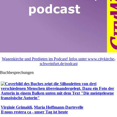
Wagenkirche und Predigten im Podcast! Infos unter www.citykirche-
schweinfurt.de/podcast
Buchbesprechungen
Virginie Grimaldi
,
Maria Hoffmann-Dartevelle
Il nous restera ça - unser Tag ist heute