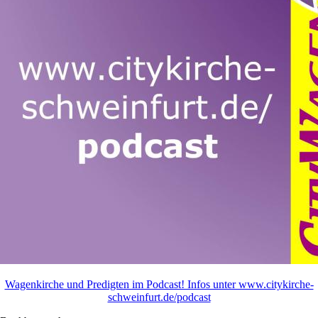
Wagenkirche und Predigten im Podcast! Infos unter www.citykirche-
schweinfurt.de/podcast