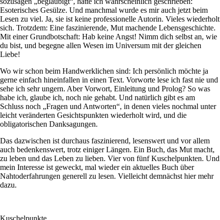
sozusagen „beglaubigt“, hätte ich wahrscheinlich geschrieben:
Esoterisches Gesülze. Und manchmal wurde es mir auch jetzt beim
Lesen zu viel. Ja, sie ist keine professionelle Autorin. Vieles wiederholt
sich. Trotzdem: Eine faszinierende, Mut machende Lebensgeschichte.
Mit einer Grundbotschaft: Hab keine Angst! Nimm dich selbst an, wie
du bist, und begegne allen Wesen im Universum mit der gleichen
Liebe!
Wo wir schon beim Handwerklichen sind: Ich persönlich möchte ja
gerne einfach hineinfallen in einen Text. Vorworte lese ich fast nie und
sehe ich sehr ungern. Aber Vorwort, Einleitung und Prolog? So was
habe ich, glaube ich, noch nie gehabt. Und natürlich gibt es am
Schluss noch „Fragen und Antworten“, in denen vieles nochmal unter
leicht veränderten Gesichtspunkten wiederholt wird, und die
obligatorischen Danksagungen.
Das dazwischen ist durchaus faszinierend, lesenswert und vor allem
auch bedenkenswert, trotz einiger Längen. Ein Buch, das Mut macht,
zu leben und das Leben zu lieben. Vier von fünf Kuschelpunkten. Und
mein Interesse ist geweckt, mal wieder ein aktuelles Buch über
Nahtoderfahrungen generell zu lesen. Vielleicht demnächst hier mehr
dazu.
Kuschelpunkte