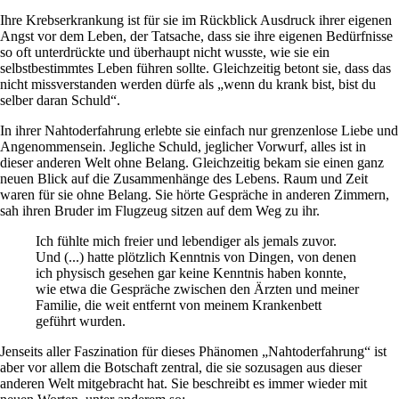
Ihre Krebserkrankung ist für sie im Rückblick Ausdruck ihrer eigenen
Angst vor dem Leben, der Tatsache, dass sie ihre eigenen Bedürfnisse
so oft unterdrückte und überhaupt nicht wusste, wie sie ein
selbstbestimmtes Leben führen sollte. Gleichzeitig betont sie, dass das
nicht missverstanden werden dürfe als „wenn du krank bist, bist du
selber daran Schuld“.
In ihrer Nahtoderfahrung erlebte sie einfach nur grenzenlose Liebe und
Angenommensein. Jegliche Schuld, jeglicher Vorwurf, alles ist in
dieser anderen Welt ohne Belang. Gleichzeitig bekam sie einen ganz
neuen Blick auf die Zusammenhänge des Lebens. Raum und Zeit
waren für sie ohne Belang. Sie hörte Gespräche in anderen Zimmern,
sah ihren Bruder im Flugzeug sitzen auf dem Weg zu ihr.
Ich fühlte mich freier und lebendiger als jemals zuvor.
Und (...) hatte plötzlich Kenntnis von Dingen, von denen
ich physisch gesehen gar keine Kenntnis haben konnte,
wie etwa die Gespräche zwischen den Ärzten und meiner
Familie, die weit entfernt von meinem Krankenbett
geführt wurden.
Jenseits aller Faszination für dieses Phänomen „Nahtoderfahrung“ ist
aber vor allem die Botschaft zentral, die sie sozusagen aus dieser
anderen Welt mitgebracht hat. Sie beschreibt es immer wieder mit