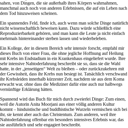
sahen, von Dingen, die sie außerhalb ihres Körpers wahrnahmen,
manchmal auch noch von anderen Erlebnissen, die auf ein Leben nach
dem Tod hinzuweisen scheinen.
Ein spannendes Feld, finde ich, auch wenn man solche Dinge natürlich
nicht wissenschaftlich beweisen kann. Dazu würde schließlich eine
Reproduzierbarkeit gehören, und man kann die Leute ja nicht einfach
mehrmals hintereinander sterben lassen und wiederbeleben.
Ein Kollege, der in diesem Bereich sehr intensiv forscht, empfahl mir
dieses Buch von einer Frau, die ohne jegliche Hoffnung auf Heilung
mit Krebs im Endstadium in ein Krankenhaus eingeliefert wurde. Ihre
sehr intensive Nahtoderfahrung beschreibt sie so, dass sie die Wahl
hatte, in der „jenseitigen“ Welt zu bleiben – oder zurückzukehren mit
der Gewissheit, dass ihr Krebs nun besiegt ist. Tatsächlich verschwand
ihr Krebsleiden innerhalb kürzester Zeit, nachdem sie aus dem Koma
erwacht war, ohne dass die Mediziner dafür eine auch nur halbwegs
vernünftige Erklärung hätten.
Spannend wird das Buch für mich durch zweierlei Dinge: Zum einen,
weil die Autorin Anita Moorjani aus einer völlig anderen Kultur
kommt – hinduistische und buddhistische Wurzeln vermischen sich bei
ihr, sie kennt aber auch das Christentum. Zum anderen, weil ihre
Nahtoderfahrung offenbar ein besonders intensives Erlebnis war, das
sie ausführlich und sehr engagiert beschreibt.