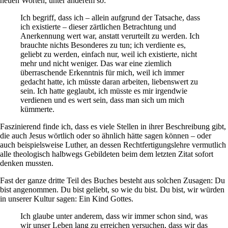
neuen Worten, unter anderem so:
Ich begriff, dass ich – allein aufgrund der Tatsache, dass
ich existierte – dieser zärtlichen Betrachtung und
Anerkennung wert war, anstatt verurteilt zu werden. Ich
brauchte nichts Besonderes zu tun; ich verdiente es,
geliebt zu werden, einfach nur, weil ich existierte, nicht
mehr und nicht weniger. Das war eine ziemlich
überraschende Erkenntnis für mich, weil ich immer
gedacht hatte, ich müsste daran arbeiten, liebenswert zu
sein. Ich hatte geglaubt, ich müsste es mir irgendwie
verdienen und es wert sein, dass man sich um mich
kümmerte.
Faszinierend finde ich, dass es viele Stellen in ihrer Beschreibung gibt,
die auch Jesus wörtlich oder so ähnlich hätte sagen können – oder
auch beispielsweise Luther, an dessen Rechtfertigungslehre vermutlich
alle theologisch halbwegs Gebildeten beim dem letzten Zitat sofort
denken mussten.
Fast der ganze dritte Teil des Buches besteht aus solchen Zusagen: Du
bist angenommen. Du bist geliebt, so wie du bist. Du bist, wir würden
in unserer Kultur sagen: Ein Kind Gottes.
Ich glaube unter anderem, dass wir immer schon sind, was
wir unser Leben lang zu erreichen versuchen, dass wir das